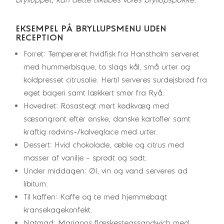
brylluppet, kan dette tilkøbes vores bryllupspakke.
EKSEMPEL PÅ BRYLLUPSMENU UDEN
RECEPTION
Forret: Tempereret hvidfisk fra Hanstholm serveret
med hummerbisque, to slags kål, små urter og
koldpresset citrusolie. Hertil serveres surdejsbrød fra
eget bageri samt lækkert smør fra Ryå.
Hovedret: Rosastegt mørt kødkvæg med
sæsongrønt efter ønske, danske kartofler samt
kraftig rødvins-/kalveglace med urter.
Dessert: Hvid chokolade, æble og citrus med
masser af vanilje – sprødt og sødt.
Under middagen: Øl, vin og vand serveres ad
libitum.
Til kaffen: Kaffe og te med hjemmebagt
kransekagekonfekt.
Natmad: Marianns flæskestegssandwich med