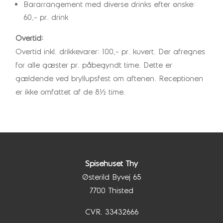
Bararrangement med diverse drinks efter ønske:
60,- pr. drink
Overtid:
Overtid inkl. drikkevarer: 100,- pr. kuvert. Der afregnes
for alle gæster pr. påbegyndt time. Dette er
gældende ved bryllupsfest om aftenen. Receptionen
er ikke omfattet af de 8½ time.
Spisehuset Thy
Østerild Byvej 65
7700 Thisted
CVR.
33432666