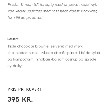
Pssst… Er man lidt forsigtig med at prøve noget nyt,
kan kødet udskiftes med rosastegt dansk kødkvæg
for +55 kr. pr. kuvert.
Dessert
Triple chocolate brownie, serveret med mørk
chokolademousse, syltede efterårspærer i både syltet
og kompotform, hindbær-balsamico­sirup og sprøde
nytårskys.
PRIS PR. KUVERT
395 KR.